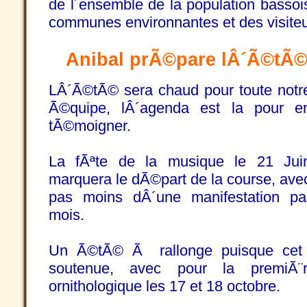
de l´ensemble de la population basso
communes environnantes et des visiteu
Anibal prÃ©pare lÂ´Ã©tÃ©
LÂ´Ã©tÃ© sera chaud pour toute notr
Ã©quipe, lÂ´agenda est la pour e
tÃ©moigner.
La fÃªte de la musique le 21 Jui
marquera le dÃ©part de la course, ave
pas moins dÂ´une manifestation pa
mois.
Un Ã©tÃ© Ã rallonge puisque cet a
soutenue, avec pour la premiÃ¨
ornithologique les 17 et 18 octobre.