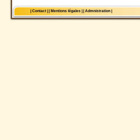
| Contact |
| Mentions légales |
| Admnistration |