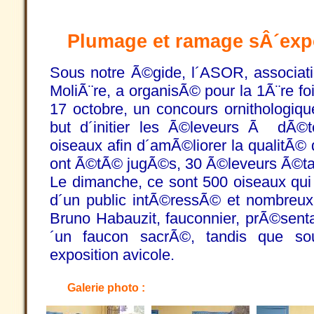
Plumage et ramage sÂ´exp
Sous notre Ã©gide, l´ASOR, associati
MoliÃ¨re, a organisÃ© pour la 1Ã¨re f
17 octobre, un concours ornithologiq
but d´initier les Ã©leveurs Ã dÃ©t
oiseaux afin d´amÃ©liorer la qualitÃ©
ont Ã©tÃ© jugÃ©s, 30 Ã©leveurs Ã©ta
Le dimanche, ce sont 500 oiseaux qu
d´un public intÃ©ressÃ© et nombreux.
Bruno Habauzit, fauconnier, prÃ©senta
´un faucon sacrÃ©, tandis que sou
exposition avicole.
Galerie photo :