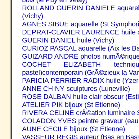
ROLLAND GUERIN DANIELE aquarelle 
(Vichy)
AGNES SIBUE aquarelle (St Symphori
DEPRAT-CLAVIER LAURENCE huile cou
GUERIN DANIEL huile (Vichy)
CURIOZ PASCAL aquarelle (Aix les Ba
GUIZARD ANDRE photos numÃ©riques 
COCHET ELIZABETH techniqu
pastel)contemporain (GrÃ©zieux la Var
PARICIA PERRIER RADIX huile (Yzer
ANNE CHINY sculptures (Luneville)
ROSE DALBAN huile clair obscur (Estiv
ATELIER PIK bijoux (St Etienne)
RIVERA CELINE crÃ©ation luminaire S
COLADON YVES peintre graveur (eau f
AUNE CECILE bijoux (St Etienne)
VASSEUR REGIS auteur (Bas en Bass