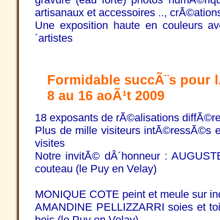
artisanaux et accessoires .., crÃ©ation
Une exposition haute en couleurs av
´artistes
Formidable succÃ¨s pour l
8 au 16 aoÃ¹t 2009
18 exposants de rÃ©alisations diffÃ©re
Plus de mille visiteurs intÃ©ressÃ©s e
visites
Notre invitÃ© dÂ´honneur : AUGUST
couteau (le Puy en Velay)
MONIQUE COTE peint et meule sur in
AMANDINE PELLIZZARRI soies et toiles
bois (le Puy en Velay)