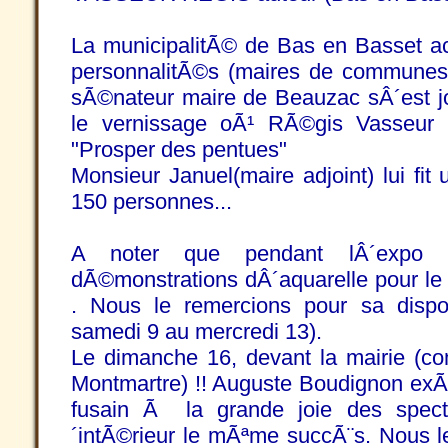
La municipalitÃ© de Bas en Basset
personnalitÃ©s (maires de communes 
sÃ©nateur maire de Beauzac sÂ´est jo
le vernissage oÃ¹ RÃ©gis Vasseur p
"Prosper des pentues"
Monsieur Januel(maire adjoint) lui fit
150 personnes...
A noter que pendant lÂ´expo P
dÃ©monstrations dÂ´aquarelle pour le p
. Nous le remercions pour sa dispon
samedi 9 au mercredi 13).
Le dimanche 16, devant la mairie (c
Montmartre) !! Auguste Boudignon exÃ©
fusain Ã la grande joie des spect
´intÃ©rieur le mÃªme succÃ¨s. Nous 