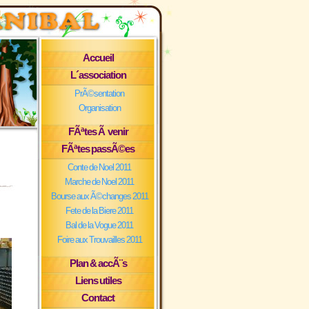
Accueil
L´association
PrÃ©sentation
Organisation
FÃªtes Ã venir
FÃªtes passÃ©es
Conte de Noel 2011
Marche de Noel 2011
Bourse aux Ã©changes 2011
Fete de la Biere 2011
Bal de la Vogue 2011
Foire aux Trouvailles 2011
Plan & accÃ¨s
Liens utiles
Contact