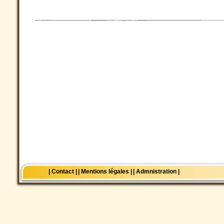
| Contact |
| Mentions légales |
| Admnistration |