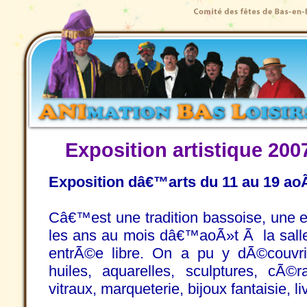
Exposition artistique 20
Exposition dâ€™arts du 11 au 19 ao
Câ€™est une tradition bassoise, une e
les ans au mois dâ€™aoÃ»t Ã la salle
entrÃ©e libre. On a pu y dÃ©couvrir
huiles, aquarelles, sculptures, cÃ©
vitraux, marqueterie, bijoux fantaisie, li