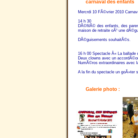
carnaval des enfants
Mercrdi 10 FÃ©vrier 2010 Carnava
14 h 30
DÃ©filÃ© des enfants, des parent
maison de retraite oÃ¹ une dÃ©gus
DÃ©guisements souhaitÃ©s.
16 h 00 Spectacle Â« La ballade
Deux clowns avec un accordÃ©on f
NumÃ©ros extraordinaires avec l
A la fin du spectacle un goÃ»ter
Galerie photo :