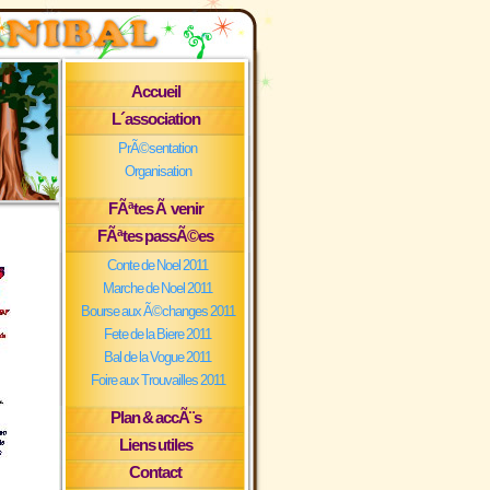
Accueil
L´association
PrÃ©sentation
Organisation
FÃªtes Ã venir
FÃªtes passÃ©es
Conte de Noel 2011
Marche de Noel 2011
Bourse aux Ã©changes 2011
Fete de la Biere 2011
Bal de la Vogue 2011
Foire aux Trouvailles 2011
Plan & accÃ¨s
Liens utiles
Contact