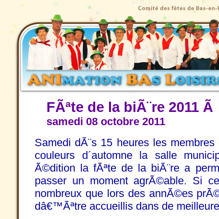
FÃªte de la biÃ¨re 2011 
samedi 08 octobre 2011
Samedi dÃ¨s 15 heures les membres
couleurs d´automne la salle munici
Ã©dition la fÃªte de la biÃ¨re a per
passer un moment agrÃ©able. Si ce
nombreux que lors des annÃ©es prÃ©
dâ€™Ãªtre accueillis dans de meilleure