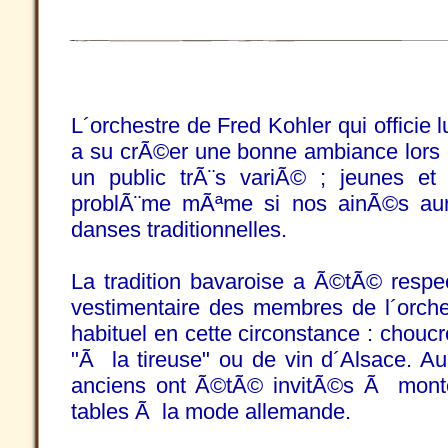
L´orchestre de Fred Kohler qui officie l
a su crÃ©er une bonne ambiance lors d
un public trÃ¨s variÃ© ; jeunes et
problÃ¨me mÃªme si nos ainÃ©s aur
danses traditionnelles.
La tradition bavaroise a Ã©tÃ© respe
vestimentaire des membres de l´orche
habituel en cette circonstance : cho
"Ã la tireuse" ou de vin d´Alsace. A
anciens ont Ã©tÃ© invitÃ©s Ã monter
tables Ã la mode allemande.